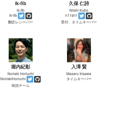
ik-fib
久保 仁詩
ik-fib
Niishi Kubo
ik-fib
n11sh1
翻訳レシーバー
受付、タイムキーパー
堀内紀彰
入澤 賢
Noriaki Horiuchi
Masaru Irisawa
タイムキーパー
NoriakiHoriuchi
統括チーム