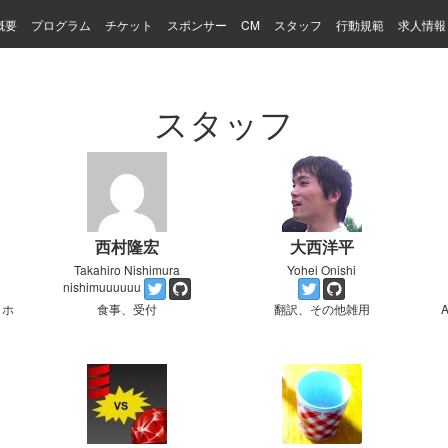
概要
プログラム
チケット
スポンサー
CM
スタッフ
行動規範
求人情報
スタッフ
西村隆宏
大西洋平
Takahiro Nishimura
Yohei Onishi
nishimuuuuuu
、ホ
食事、受付
翻訳、その他雑用