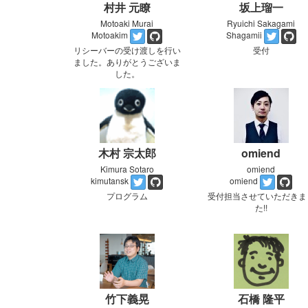
村井 元瞭
坂上瑠一
Motoaki Murai
Ryuichi Sakagami
Motoakim
Shagamii
リシーバーの受け渡しを行い
受付
ました。ありがとうございま
した。
木村 宗太郎
omiend
Kimura Sotaro
omiend
kimutansk
omiend
プログラム
受付担当させていただきま
た!!
竹下義晃
石橋 隆平