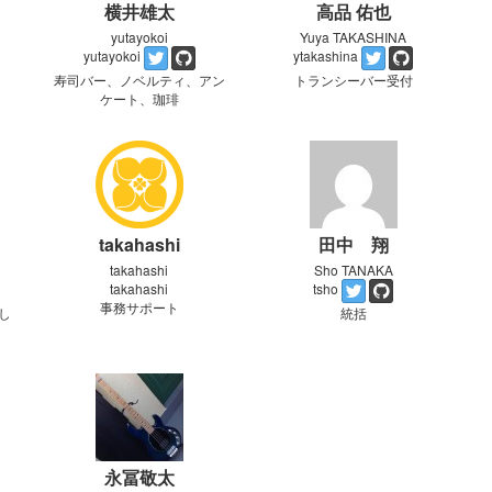
横井雄太
高品 佑也
yutayokoi
Yuya TAKASHINA
yutayokoi
ytakashina
寿司バー、ノベルティ、アン
トランシーバー受付
ケート、珈琲
takahashi
田中 翔
takahashi
Sho TANAKA
takahashi
tsho
事務サポート
し
統括
永冨敬太