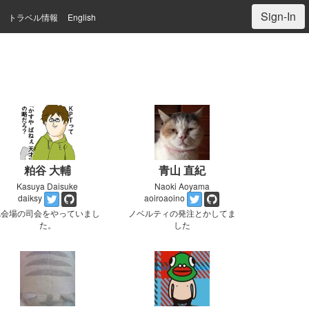
Sign-In
トラベル情報
English
粕谷 大輔
青山 直紀
Kasuya Daisuke
Naoki Aoyama
daiksy
aoiroaoino
A会場の司会をやっていまし
ノベルティの発注とかしてま
た。
した